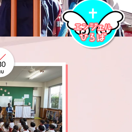
30
HU