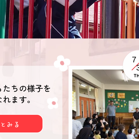
7
T
もたちの様子を
なれます。