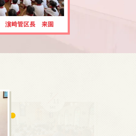
火） 濵﨑管区長 来園
7
11
SAT