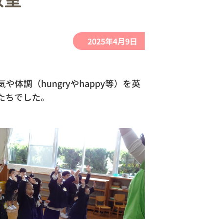
2025年4月9日
調（hungryやhappy等）を英
たちでした。