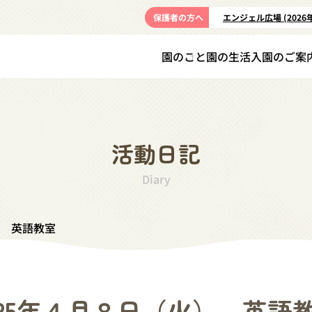
保護者の方へ
エンジェル広場 (2026
園のこと
園の生活
入園のご案
活動日記
Diary
） 英語教室
025年４月８日（火） 英語