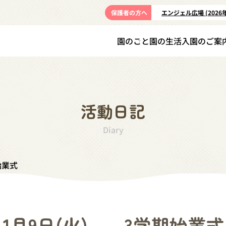
保護者の方へ
エンジェル広場 (2026
園のこと
園の生活
入園のご案
活動日記
Diary
始業式
1月9日(火) 3学期始業式