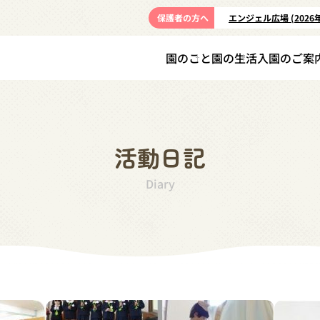
保護者の方へ
エンジェル広場 (2026
園のこと
園の生活
入園のご案
活動日記
Diary