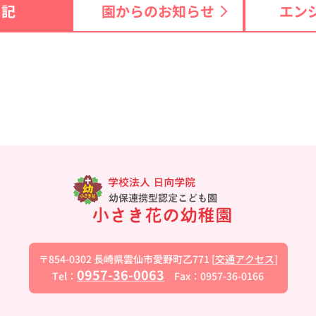
日記
園からのお知らせ
エン
〒854-0302
長崎県雲仙市愛野町乙771
[
交通アクセス
]
0957-36-0063
Tel：
Fax：0957-36-0166