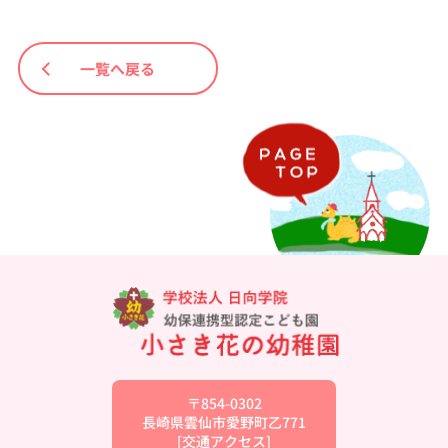
一覧へ戻る
〒854-0302
長崎県雲仙市愛野町乙771
[
交通アクセス
]