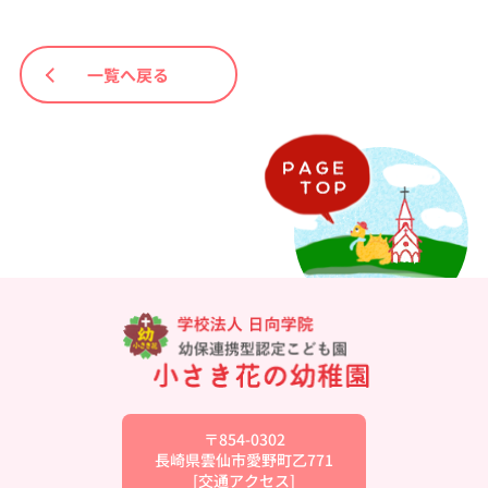
一覧へ戻る
〒854-0302
長崎県雲仙市愛野町乙771
[
交通アクセス
]