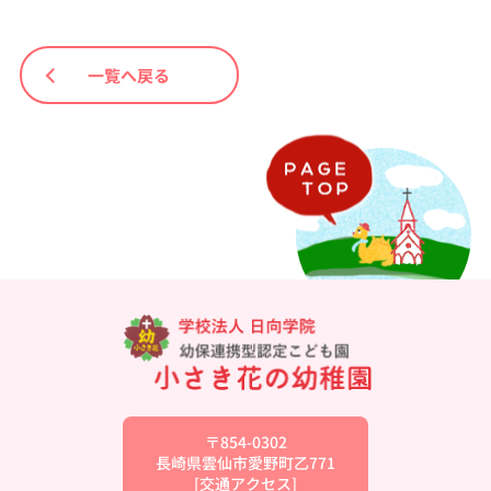
一覧へ戻る
〒854-0302
長崎県雲仙市愛野町乙771
[
交通アクセス
]