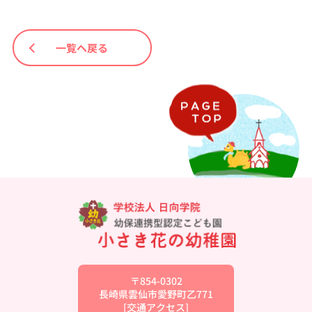
一覧へ戻る
〒854-0302
長崎県雲仙市愛野町乙771
[
交通アクセス
]