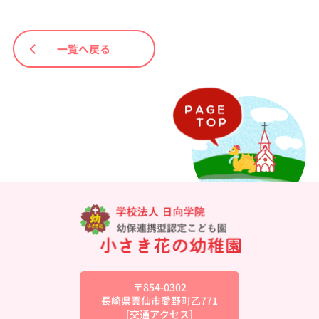
一覧へ戻る
〒854-0302
長崎県雲仙市愛野町乙771
[
交通アクセス
]