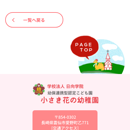
一覧へ戻る
〒854-0302
長崎県雲仙市愛野町乙771
[
交通アクセス
]