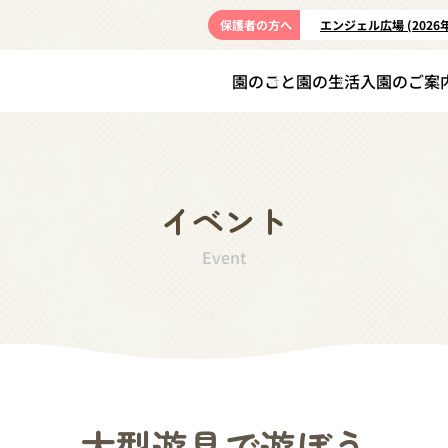
保護者の方へ
エンジェル広場 (2026
園のこと
園の生活
入園のご案
イベント
Event
大型遊具で遊ぼう