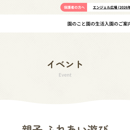
保護者の方へ
エンジェル広場 (2026
園のこと
園の生活
入園のご案
イベント
Event
親子 ふれあい遊び